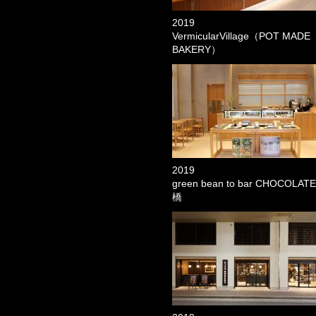
2019
VermicularVillage（POT MADE
BAKERY）
2019
green bean to bar CHOCOLA
橋