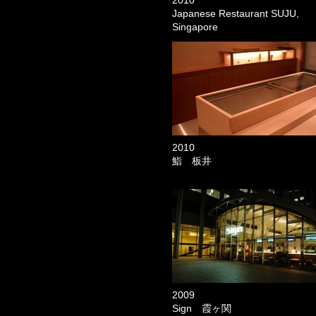
2010
Japanese Restaurant SUJU,
Singapore
2010
鮨 板井
2009
Sign 霞ヶ関